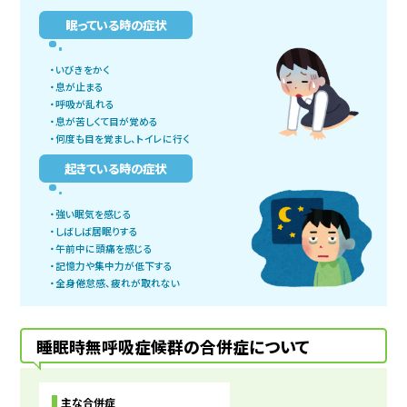
眠っている時の症状
・いびきをかく
・息が止まる
・呼吸が乱れる
・息が苦しくて目が覚める
・何度も目を覚まし、トイレに行く
起きている時の症状
・強い眠気を感じる
・しばしば居眠りする
・午前中に頭痛を感じる
・記憶力や集中力が低下する
・全身倦怠感、疲れが取れない
睡眠時無呼吸症候群の合併症について
主な合併症