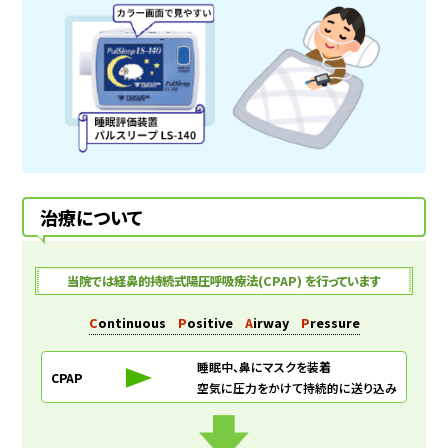
治療について
当院では経鼻的持続式陽圧呼吸療法(CPAP) を行っています
C
ontinuous
P
ositive
A
irway
P
ressure
睡眠中、鼻にマスクを装着
CPAP
空気に圧力をかけて持続的に送り込み