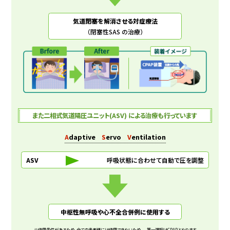
気道閉塞を解消させる対症療法
（閉塞性SAS の治療）
また二相式気道陽圧ユニット(ASV) による治療も行っています
A
daptive
S
ervo
V
entilation
ASV
呼吸状態に合わせて自動で圧を調整
中枢性無呼吸や心不全合併例に使用する
※使用条件があるため、全ての患者様には使用できないため、 第一選択はCPAPとなります