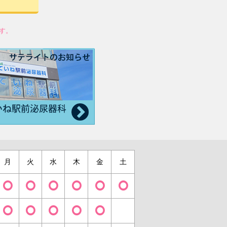
す。
月
火
水
木
金
土